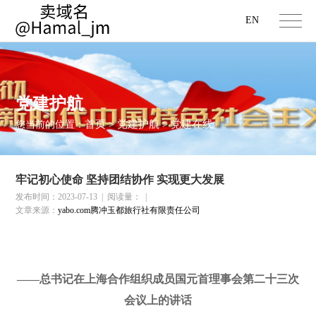
EN
党建护航
首页
党建护航
党建在线
您当前的位置：
>
>
牢记初心使命 坚持团结协作 实现更大发展
发布时间：2023-07-13
|
阅读量：
|
文章来源：
yabo.com腾冲玉都旅行社有限责任公司
——总书记在上海合作组织成员国元首理事会第二十三次
会议上的讲话