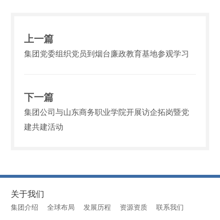
上一篇
集团党委组织党员到烟台廉政教育基地参观学习
下一篇
集团公司与山东商务职业学院开展访企拓岗暨党
建共建活动
关于我们
集团介绍
全球布局
发展历程
资源资质
联系我们