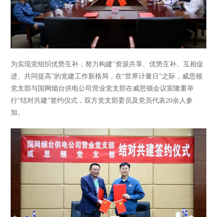
为实现党组织优势互补，努力构建“资源共享、优势互补、互相促
进、共同提高”的党建工作新格局，在“世界计量日”之际，威思顿
党支部与国网烟台供电公司营业党支部在威思顿会议室隆重举
行“结对共建”签约仪式，双方党支部委员及党员代表20余人参
加。