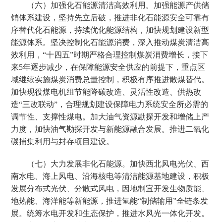
（六）加强化石能源清洁高效利用。加强能源产供储
销体系建设，坚持先立后破，推进非化石能源安全可靠有
序替代化石能源，持续优化能源结构，加快规划建设新型
能源体系。坚决控制化石能源消费，深入推动煤炭清洁高
效利用，“十四五”时期严格合理控制煤炭消费增长，接下
来5年逐步减少，在保障能源安全供应的前提下，重点区
域继续实施煤炭消费总量控制，积极有序推进散煤替代。
加快现役煤电机组节能降碳改造、灵活性改造、供热改
造“三改联动”，合理规划建设保障电力系统安全所必需的
调节性、支撑性煤电。加大油气资源勘探开发和增储上产
力度，加快油气勘探开发与新能源融合发展。推进二氧化
碳捕集利用与封存项目建设。
（七）大力发展非化石能源。加快西北风电光伏、西
南水电、海上风电、沿海核电等清洁能源基地建设，积极
发展分布式光伏、分散式风电，因地制宜开发生物质能、
地热能、海洋能等新能源，推进氢能“制储输用”全链条发
展。统筹水电开发和生态保护，推进水风光一体化开发。