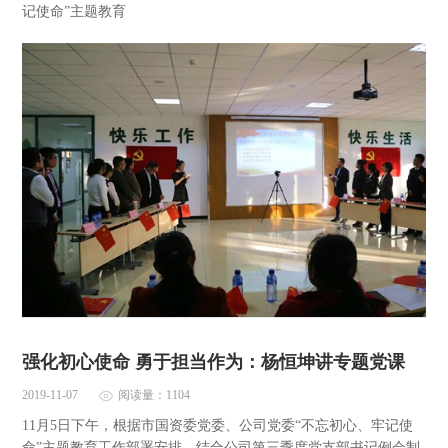
记使命”主题教育
强化初心使命 勇于担当作为：杨恒坤讲专题党课
2019-11-07
阅读量：1104
11月5日下午，根据市国资委党委、公司党委“不忘初心、牢记使
命”主题教育工作部署安排，结合公司第三季度党支部书记例会制