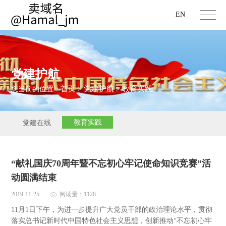
EN
党建护航
首页
党建护航
教育实践
您当前的位置：
>
>
教育实践
党建在线
“献礼国庆70周年暨不忘初心牢记使命知识竞赛”活
动圆满结束
2019-11-25
阅读量：1128
11月1日下午，为进一步提升广大党员干部的政治理论水平，贯彻
落实总书记新时代中国特色社会主义思想，创新推动“不忘初心牢