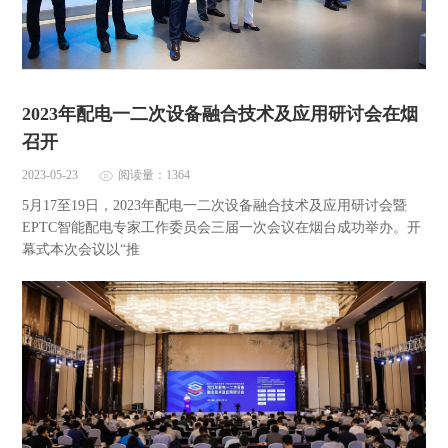
2023年配电一二次设备融合技术及应用研讨会在烟
召开
2023-05-23
阅读量：1364
5月17至19日，2023年配电一二次设备融合技术及应用研讨会暨
EPTC智能配电专家工作委员会三届一次会议在烟台成功举办。开
幕式本次会议以“推