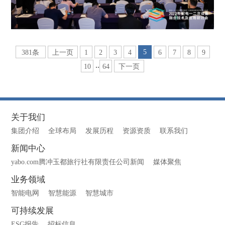
5
381条
上一页
1
2
3
4
6
7
8
9
..
10
64
下一页
关于我们
集团介绍
全球布局
发展历程
资源资质
联系我们
新闻中心
yabo.com腾冲玉都旅行社有限责任公司新闻
媒体聚焦
业务领域
智能电网
智慧能源
智慧城市
可持续发展
ESG报告
招标信息