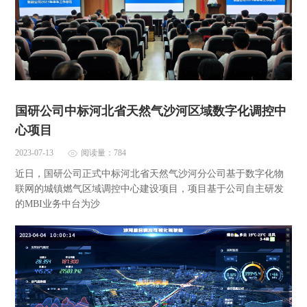
国研公司中标河北省天然气沙河区域数字化调控中
心项目
2023-07-13
阅读量：784
近日，国研公司正式中标河北省天然气沙河分公司基于数字化物
联网的城镇燃气区域调控中心建设项目，项目基于公司自主研发
的MBI业务中台为沙